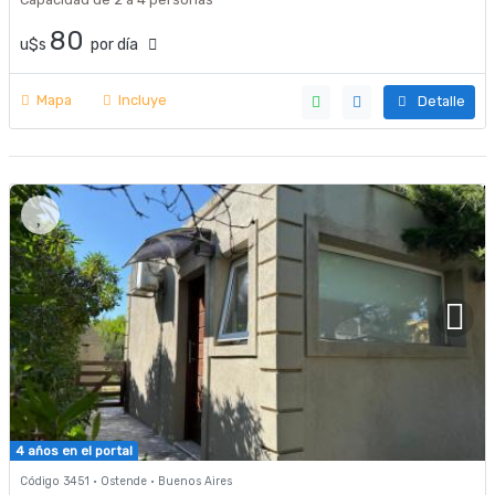
80
u$s
por día
Mapa
Incluye
Detalle
4 años en el portal
Código 3451 · Ostende · Buenos Aires