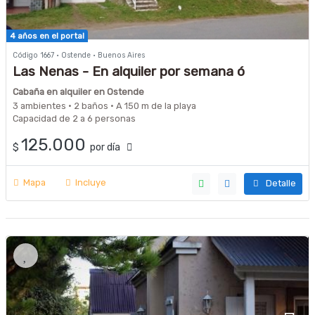
4 años en el portal
Código 1667 · Ostende · Buenos Aires
Las Nenas - En alquiler por semana ó
quincena, con ingresos y egresos los sábados
Cabaña en alquiler en Ostende
ó domingos - Disponible a partir del 12 de Dic.
3 ambientes · 2 baños · A 150 m de la playa
y hasta el final de la Temporada veraniega
Capacidad de 2 a 6 personas
125.000
$
por día
Mapa
Incluye
Detalle