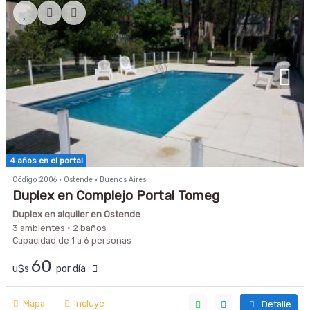
4 años en el portal
Código 2006 · Ostende · Buenos Aires
Duplex en Complejo Portal Tomeg
Duplex en alquiler en Ostende
3 ambientes · 2 baños
Capacidad de 1 a 6 personas
60
u$s
por día
Mapa
Incluye
Detalle