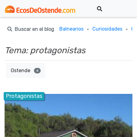
Balnearios
Curiosidades
Gu
Buscar en el blog
·
·
Tema: protagonistas
Ostende
4
Protagonistas