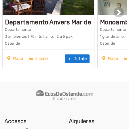
Departamento Anvers Mar de
Monoamb
ostende a 200...
Departamento
Departamento
3 ambientes ( 70 mts ) amb. | 2 a 5 pax
1 grande amb. | 1
Ostende
Ostende
Mapa
Incluye
Mapa
Detalle
© 2006/2026
Accesos
Alquileres