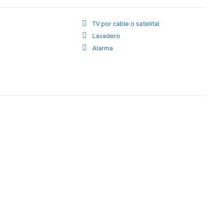
TV por cable o satelital
Lavadero
Alarma