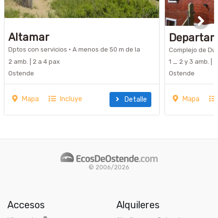
Altamar
Departame
Biarritz 2
Dptos con servicios · A menos de 50 m de la
Complejo de Dupl
playa
1 _ 2 y 3 amb. | 
2 amb. | 2 a 4 pax
Ostende
Ostende
Mapa
Incluye
Mapa
Detalle
© 2006/2026
Accesos
Alquileres